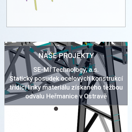
NAŠE PROJEKTY
SE-MI Technology, a.s.
Statický posudek ocelových konstrukcí
třídící linky materiálu získaného těžbou
odvalu Heřmanice v Ostravě