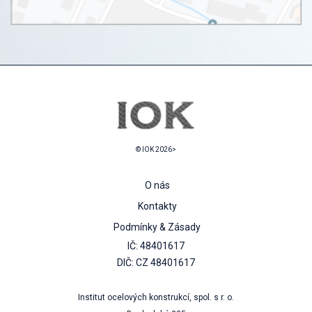
© IOK 2026>
O nás
Kontakty
Podmínky & Zásady
IČ: 48401617
DIČ: CZ 48401617
Institut ocelových konstrukcí, spol. s r. o.